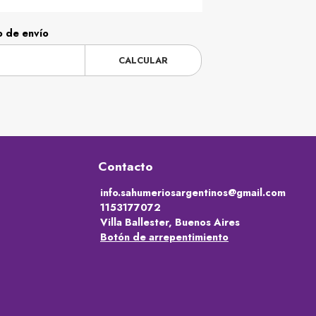
o de envío
CALCULAR
Contacto
info.sahumeriosargentinos@gmail.com
1153177072
Villa Ballester, Buenos Aires
Botón de arrepentimiento