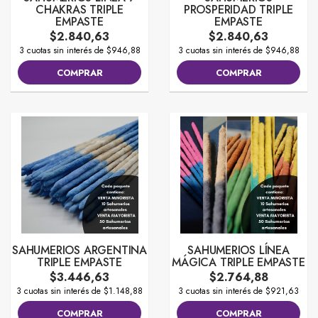
CHAKRAS TRIPLE
PROSPERIDAD TRIPLE
EMPASTE
EMPASTE
$2.840,63
$2.840,63
3 cuotas sin interés de $946,88
3 cuotas sin interés de $946,88
COMPRAR
COMPRAR
SAHUMERIOS ARGENTINA
SAHUMERIOS LÍNEA
TRIPLE EMPASTE
MÁGICA TRIPLE EMPASTE
$3.446,63
$2.764,88
3 cuotas sin interés de $1.148,88
3 cuotas sin interés de $921,63
COMPRAR
COMPRAR