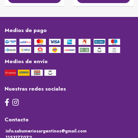
Medios de pago
Medios de envío
Nuestras redes sociales
Contacto
info.sahumeriosargentinos@gmail.com
1153177072